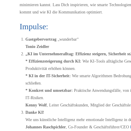
minimieren kannst. Lass Dich inspirieren, wie smarte Technologien 
kommt und wie KI die Kommunikation optimiert.
Impulse:
Gastgebervortrag
„wunderbar“
Tonio Zeidler
„KI im Unternehmeralltag: Effizienz steigern, Sicherheit s
* Effizienzsteigerung durch KI:
Wie KI-Tools alltägliche Ges
Produktivität erhöhen können.
* KI in der IT-Sicherheit:
Wie smarte Algorithmen Bedrohunge
schließen.
* Konkret und umsetzbar:
Praktische Anwendungsfälle, von i
IT-Risiken.
Kenny Wolf
, Leiter Geschäftskunden, Mitglied der Geschäftsl
Danke KI!
Wie uns künstliche Intelligenz mehr emotionale Intelligenz in 
Johannes Raschpichler
, Co-Founder & Geschäftsführer/CEO