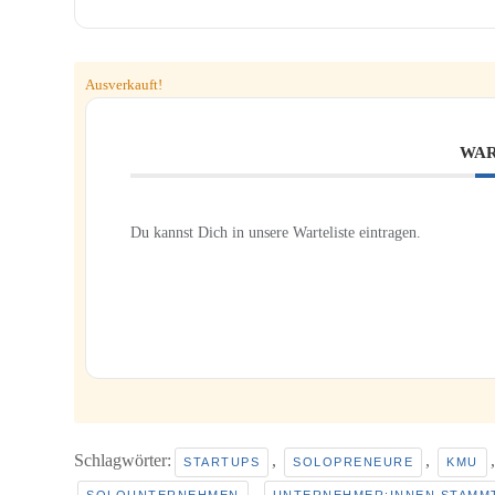
Ausverkauft!
WAR
Du kannst Dich in unsere Warteliste eintragen.
Schlagwörter:
,
,
STARTUPS
SOLOPRENEURE
KMU
,
SOLOUNTERNEHMEN
UNTERNEHMER:INNEN STAMM