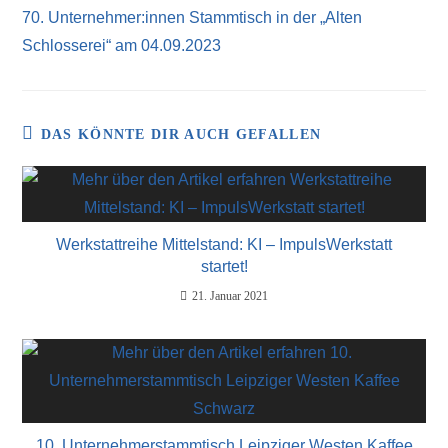
70. Unternehmer:innen Stammtisch in der „Alten
Schlosserei“ am 04.09.2023
DAS KÖNNTE DIR AUCH GEFALLEN
Werkstattreihe Mittelstand: KI – ImpulsWerkstatt
startet!
21. Januar 2021
10. Unternehmerstammtisch Leipziger Westen Kaffee