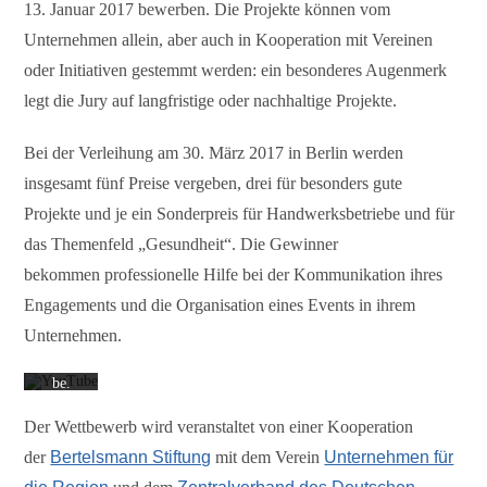
13. Januar 2017 bewerben. Die Projekte können vom
Unternehmen allein, aber auch in Kooperation mit Vereinen
oder Initiativen gestemmt werden: ein besonderes Augenmerk
legt die Jury auf langfristige oder nachhaltige Projekte.
Bei der Verleihung am 30. März 2017 in Berlin werden
Mit
dem
insgesamt fünf Preise vergeben, drei für besonders gute
Laden
des
Projekte und je ein Sonderpreis für Handwerksbetriebe und für
Videos
das Themenfeld „Gesundheit“. Die Gewinner
akzepti
eren
bekommen professionelle Hilfe bei der Kommunikation ihres
Sie die
Datens
Engagements und die Organisation eines Events in ihrem
chutze
rkläru
Unternehmen.
ng von
YouTu
be.
Mehr
erfahre
Der Wettbewerb wird veranstaltet von einer Kooperation
n
der
Bertelsmann Stiftung
mit dem Verein
Unternehmen für
Video