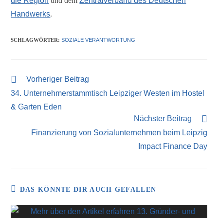
die Region
und dem
Zentralverband des Deutschen
laden
Handwerks
.
YouTub
e immer
SCHLAGWÖRTER
:
SOZIALE VERANTWORTUNG
entsperr
en
Vorheriger Beitrag
34. Unternehmerstammtisch Leipziger Westen im Hostel
& Garten Eden
Nächster Beitrag
Finanzierung von Sozialunternehmen beim Leipzig
Impact Finance Day
DAS KÖNNTE DIR AUCH GEFALLEN