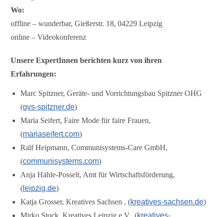
Wo:
offline – wunderbar, Gießerstr. 18, 04229 Leipzig
online – Videokonferenz
Unsere ExpertInnen berichten kurz von ihren
Erfahrungen:
Marc Spitzner, Geräte- und Vorrichtungsbau Spitzner OHG
(
gvs-spitzner.de
)
Maria Seifert, Faire Mode für faire Frauen,
(
mariaseifert.com
)
Ralf Heipmann, Communisystems-Care GmbH,
(
communisystems.com
)
Anja Hähle-Posselt, Amt für Wirtschaftsförderung,
(
leipzig.de
)
Katja Grosser, Kreatives Sachsen , (
kreatives-sachsen.de
)
Mirko Stock, Kreatives Leipzig e.V., (
kreatives-