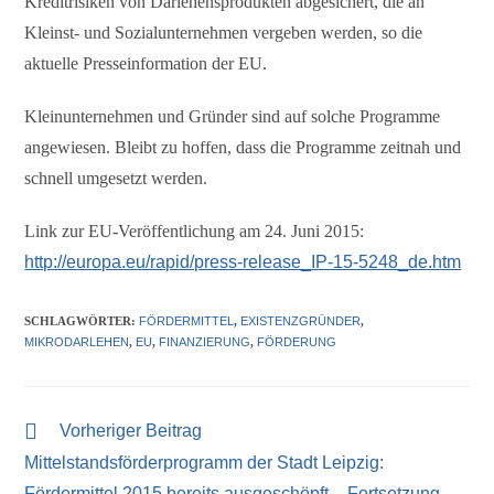
Kreditrisiken von Darlehensprodukten abgesichert, die an
Kleinst- und Sozialunternehmen vergeben werden, so die
aktuelle Presseinformation der EU.
Kleinunternehmen und Gründer sind auf solche Programme
angewiesen. Bleibt zu hoffen, dass die Programme zeitnah und
schnell umgesetzt werden.
Link zur EU-Veröffentlichung am 24. Juni 2015:
http://europa.eu/rapid/press-release_IP-15-5248_de.htm
SCHLAGWÖRTER
:
FÖRDERMITTEL
,
EXISTENZGRÜNDER
,
MIKRODARLEHEN
,
EU
,
FINANZIERUNG
,
FÖRDERUNG
Vorheriger Beitrag
Mittelstandsförderprogramm der Stadt Leipzig:
Fördermittel 2015 bereits ausgeschöpft – Fortsetzung