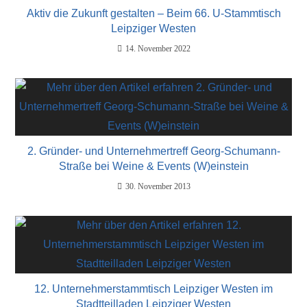
Aktiv die Zukunft gestalten – Beim 66. U-Stammtisch
Leipziger Westen
14. November 2022
2. Gründer- und Unternehmertreff Georg-Schumann-
Straße bei Weine & Events (W)einstein
30. November 2013
12. Unternehmerstammtisch Leipziger Westen im
Stadtteilladen Leipziger Westen