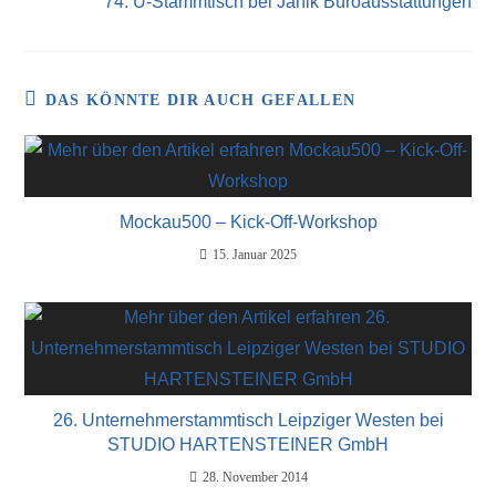
74. U-Stammtisch bei Janik Büroausstattungen
DAS KÖNNTE DIR AUCH GEFALLEN
Mockau500 – Kick-Off-Workshop
15. Januar 2025
26. Unternehmerstammtisch Leipziger Westen bei
STUDIO HARTENSTEINER GmbH
28. November 2014